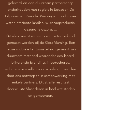
geleverd en een duurzaam partnerschap
onderhouden met regio's in Equador, De
Filipijnen en Rwanda. Werkingen rond zuiver
water, efficiënte landbouw, cacaoproductie,
gezondheidszorg, ...
Dit alles mocht wel eens wat beter bekend
gemaakt worden bij de Oost-Vlaming. Een
heuse mobiele tentoonstelling gemaakt van
duurzaam materiaal waaronder eco-board,
bijhorende branding, infobrochures,
eductatieve spellen voor scholen, ... werden
door ons ontworpen in samenwerking met
enkele partners. Dit straffe resultaat
doorkruiste Vlaanderen in heel wat steden
en gemeenten.