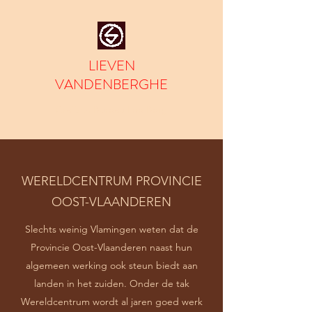
LIEVEN
VANDENBERGHE
Grafisch Bureau Lee Berg
WERELDCENTRUM PROVINCIE
OOST-VLAANDEREN
Slechts weinig Vlamingen weten dat de
Provincie Oost-Vlaanderen naast hun
algemeen werking ook steun biedt aan
landen in het zuiden. Onder de tak
Wereldcentrum wordt al jaren goed werk