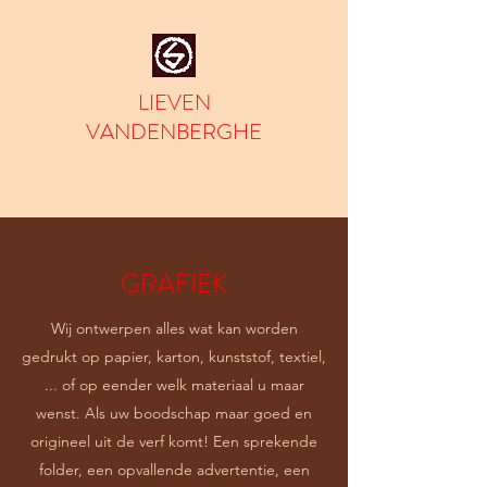
LIEVEN
VANDENBERGHE
Grafisch Bureau Lee Berg
GRAFIEK
Wij ontwerpen alles wat kan worden
gedrukt op papier, karton, kunststof, textiel,
... of op eender welk materiaal u maar
wenst. Als uw boodschap maar goed en
origineel uit de verf komt! Een sprekende
folder, een opvallende advertentie, een