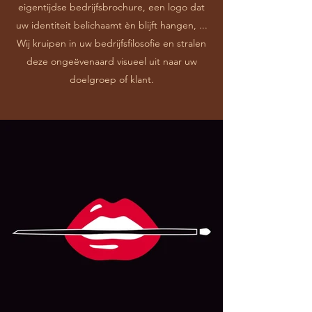
eigentijdse bedrijfsbrochure, een logo dat
uw identiteit belichaamt èn blijft hangen, ...
Wij kruipen in uw bedrijfsfilosofie en stralen
deze ongeëvenaard visueel uit naar uw
doelgroep of klant.