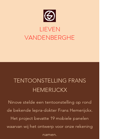
LIEVEN
VANDENBERGHE
Grafisch Bureau Lee Berg
TENTOONSTELLING FRANS
HEMERIJCKX
Ninove stelde een tentoonstelling op rond
de bekende lepra-dokter Frans Hemerijckx.
Het project bevatte 19 mobiele panelen
waarvan wij het ontwerp voor onze rekening
namen.