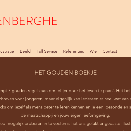
ENBERGHE
llustratie
Beeld
Full Service
Referenties
Wie
Contact
HET GOUDEN BOEKJE
t 7 gouden regels aan om 'blijer door het leven te gaan'. Het betr
hreven voor jongeren, maar eigenlijk kan iedereen er heel wat van o
icks om jezelf als mens beter te leren kennen en je een gezonde en 
de maatschappij en jouw eigen leefomgeving.
d mogelijk proberen in te voelen is het ons gelukt er gepaste illustr