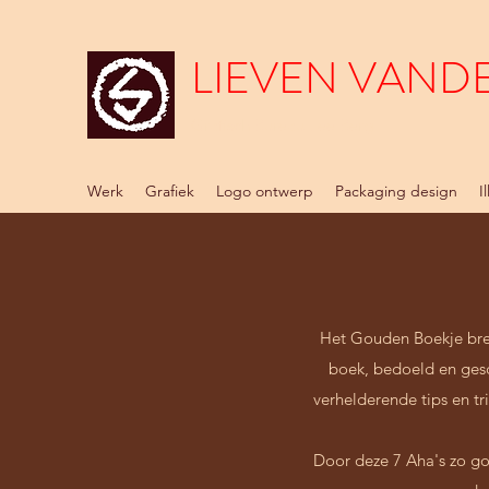
LIEVEN VAND
Grafisch Bureau Lee Berg
Werk
Grafiek
Logo ontwerp
Packaging design
I
Het Gouden Boekje breng
boek, bedoeld en gesc
verhelderende tips en tr
Door deze 7 Aha's zo goe