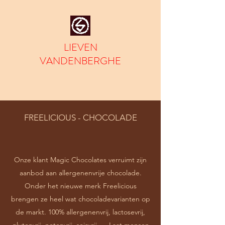
LIEVEN
VANDENBERGHE
Grafisch Bureau Lee Berg
FREELICIOUS - CHOCOLADE
Onze klant Magic Chocolates verruimt zijn
aanbod aan allergenenvrije chocolade.
Onder het nieuwe merk Freelicious
brengen ze heel wat chocoladevarianten op
de markt. 100% allergenenvrij, lactosevrij,